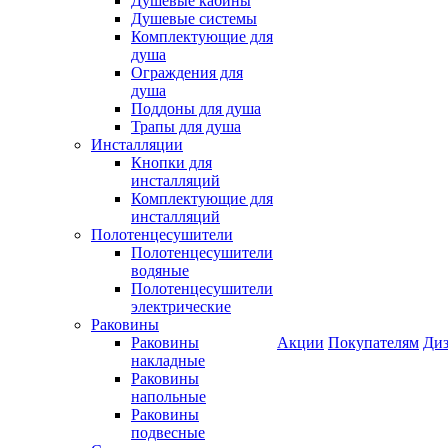
Душевые кабины
Душевые системы
Комплектующие для
душа
Ограждения для
душа
Поддоны для душа
Трапы для душа
Инсталляции
Кнопки для
инсталляций
Комплектующие для
инсталляций
Полотенцесушители
Полотенцесушители
водяные
Полотенцесушители
электрические
Раковины
Раковины
Акции
Покупателям
Диз
накладные
Раковины
напольные
Раковины
подвесные