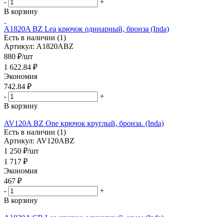
-
+
В корзину
A1820A BZ Lea крючок одинарный, бронза (Inda)
Есть в наличии (1)
Артикул: A1820ABZ
880
₽
/шт
1 622.84
₽
Экономия
742.84
₽
-
+
В корзину
AV120A BZ One крючок круглый, бронза. (Inda)
Есть в наличии (1)
Артикул: AV120ABZ
1 250
₽
/шт
1 717
₽
Экономия
467
₽
-
+
В корзину