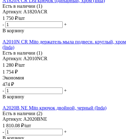
A1820A CR Lea крючок одинарный, хром (Inda)
Есть в наличии (1)
Артикул: A1820ACR
1 750
₽
/шт
-
+
В корзину
A2010N CR Mito держатель мыла подвесн. круглый, хром
(Inda)
Есть в наличии (1)
Артикул: A2010NCR
1 280
₽
/шт
1 754
₽
Экономия
474
₽
-
+
В корзину
A2020B NE Mito крючок двойной, черный (Inda)
Есть в наличии (2)
Артикул: A2020BNE
1 810.08
₽
/шт
-
+
В корзину