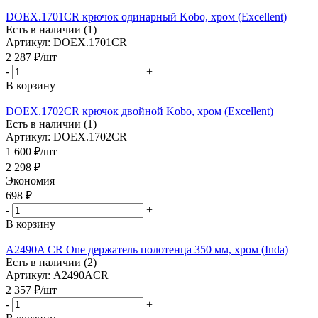
DOEX.1701CR крючок одинарный Kobo, хром (Excellent)
Есть в наличии (1)
Артикул: DOEX.1701CR
2 287
₽
/шт
-
+
В корзину
DOEX.1702CR крючок двойной Kobo, хром (Excellent)
Есть в наличии (1)
Артикул: DOEX.1702CR
1 600
₽
/шт
2 298
₽
Экономия
698
₽
-
+
В корзину
A2490A CR One держатель полотенца 350 мм, хром (Inda)
Есть в наличии (2)
Артикул: A2490ACR
2 357
₽
/шт
-
+