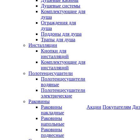
Душевые кабины
Душевые системы
Комплектующие для
душа
Ограждения для
душа
Поддоны для душа
Трапы для душа
Инсталляции
Кнопки для
инсталляций
Комплектующие для
инсталляций
Полотенцесушители
Полотенцесушители
водяные
Полотенцесушители
электрические
Раковины
Раковины
Акции
Покупателям
Диз
накладные
Раковины
напольные
Раковины
подвесные