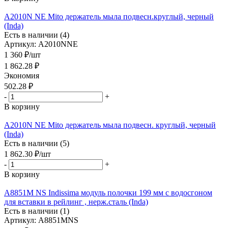
A2010N NE Mito держатель мыла подвесн.круглый, черный
(Inda)
Есть в наличии (4)
Артикул: A2010NNE
1 360
₽
/шт
1 862.28
₽
Экономия
502.28
₽
-
+
В корзину
A2010N NE Mito держатель мыла подвесн. круглый, черный
(Inda)
Есть в наличии (5)
1 862.30
₽
/шт
-
+
В корзину
A8851M NS Indissima модуль полочки 199 мм с водосгоном
для вставки в рейлинг , нерж.сталь (Inda)
Есть в наличии (1)
Артикул: A8851MNS