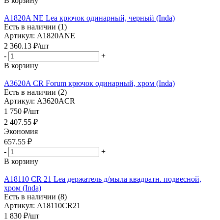
В корзину
A1820A NE Lea крючок одинарный, черный (Inda)
Есть в наличии (1)
Артикул: A1820ANE
2 360.13
₽
/шт
-
+
В корзину
A3620A CR Forum крючок одинарный, хром (Inda)
Есть в наличии (2)
Артикул: A3620ACR
1 750
₽
/шт
2 407.55
₽
Экономия
657.55
₽
-
+
В корзину
A18110 CR 21 Lea держатель д/мыла квадратн. подвесной,
хром (Inda)
Есть в наличии (8)
Артикул: A18110CR21
1 830
₽
/шт