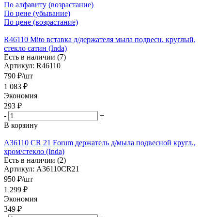
По алфавиту (возрастание)
По цене (убывание)
По цене (возрастание)
R46110 Mito вставка д/держателя мыла подвесн. круглый,
стекло сатин (Inda)
Есть в наличии (7)
Артикул: R46110
790
₽
/шт
1 083
₽
Экономия
293
₽
-
+
В корзину
A36110 CR 21 Forum держатель д/мыла подвесной кругл.,
хром/стекло (Inda)
Есть в наличии (2)
Артикул: A36110CR21
950
₽
/шт
1 299
₽
Экономия
349
₽