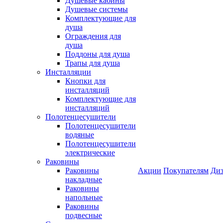
Душевые кабины
Душевые системы
Комплектующие для
душа
Ограждения для
душа
Поддоны для душа
Трапы для душа
Инсталляции
Кнопки для
инсталляций
Комплектующие для
инсталляций
Полотенцесушители
Полотенцесушители
водяные
Полотенцесушители
электрические
Раковины
Раковины
Акции
Покупателям
Диз
накладные
Раковины
напольные
Раковины
подвесные