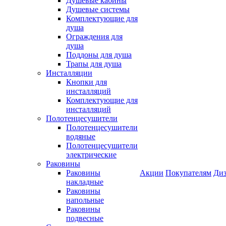
Душевые кабины
Душевые системы
Комплектующие для
душа
Ограждения для
душа
Поддоны для душа
Трапы для душа
Инсталляции
Кнопки для
инсталляций
Комплектующие для
инсталляций
Полотенцесушители
Полотенцесушители
водяные
Полотенцесушители
электрические
Раковины
Раковины
Акции
Покупателям
Диз
накладные
Раковины
напольные
Раковины
подвесные